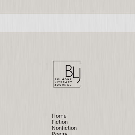
Home
Home
Fiction
Fiction
Nonfiction
Nonfiction
Poetry