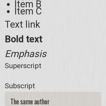
Item B
Item C
Text link
Bold text
Emphasis
Superscript
Subscript
The same author