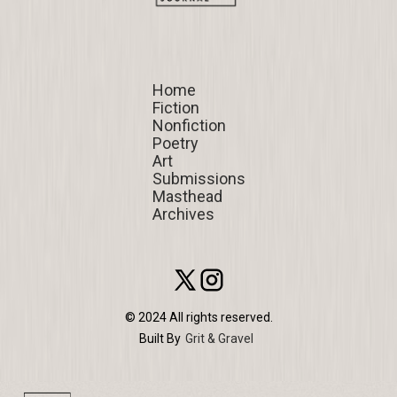
Home
Home
Fiction
Fiction
Nonfiction
Nonfiction
Poetry
Poetry
Art
Art
Submissions
Submissions
Masthead
Masthead
Archives
Archives
© 2024 All rights reserved.
Built By
Grit & Gravel