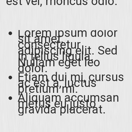
est vel, rhoncus odio.
Lorem ipsum dolor
sit amet,
consectetur
adipiscing elit. Sed
in tellus ligula.
Nullam eget leo
dolor.
Etiam dui mi, cursus
ac est a, luctus
pretium mi.
Aliquam accumsan
metus eu justo
gravida placerat.